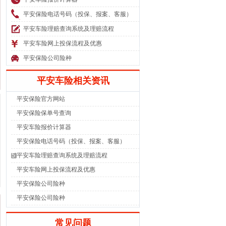
平安保险电话号码（投保、报案、客服）
平安车险理赔查询系统及理赔流程
平安车险网上投保流程及优惠
平安保险公司险种
平安车险相关资讯
1
平安保险官方网站
2
平安保险保单号查询
3
平安车险报价计算器
4
平安保险电话号码（投保、报案、客服）
5
平安车险理赔查询系统及理赔流程
6
平安车险网上投保流程及优惠
7
平安保险公司险种
8
平安保险公司险种
常见问题