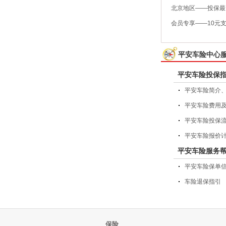
北京地区——投保最
会员专享——10元
平安车险中心
平安车险投保
平安车险简介
平安车险费用
平安车险投保
平安车险报价
平安车险服务
平安车险保单
车险退保指引
保险