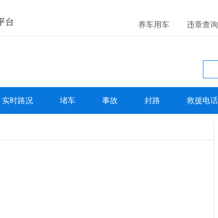
平台
养车用车
违章查询
实时路况
堵车
事故
封路
救援电话