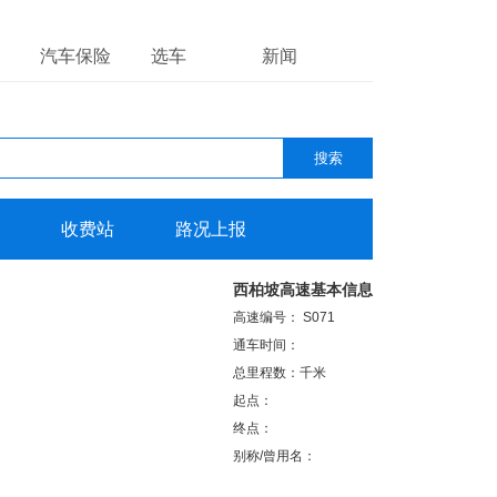
汽车保险
选车
新闻
收费站
路况上报
西柏坡高速基本信息
高速编号： S071
通车时间：
总里程数：千米
起点：
终点：
别称/曾用名：