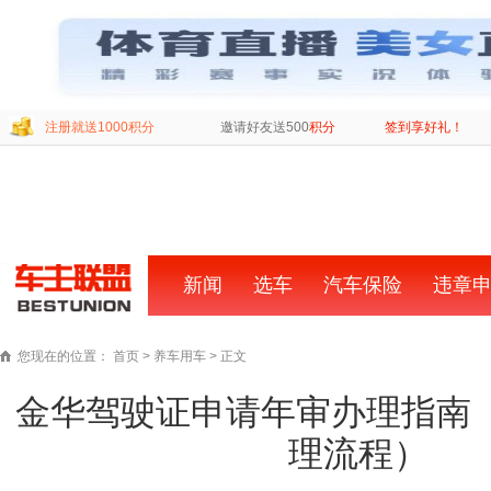
注册就送1000积分
邀请好友送500
积分
签到享好礼！
新闻
首
选车
汽车保险
违章
页
您现在的位置：
首页
>
养车用车
> 正文
金华驾驶证申请年审办理指南
理流程）