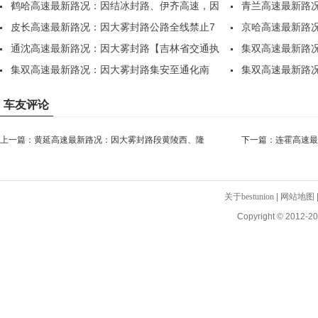
全..
鹤哈高速最新路况：因结冰封路、伊齐高速，因
坊、..
青兰高速最新路
部..
皮长高速最新路况：因大雾封路公路全线禁止7
各..
京哈高速最新路
座..
通沈高速最新路况：因大雾封路【吉林省交通执
散，..
集双高速最新路
法..
集双高速最新路况：因大雾封路集安至通化南
站，..
集双高速最新路
站，..
站，..
车友评论
上一篇：
黄延高速最新路况：因大雾封路段黄陵西、隆
下一篇：
连霍高速最
坊、..
隧..
关于bestunion
|
网站地图
Copyright © 2012