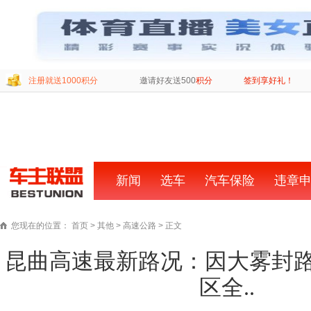
注册就送1000积分
邀请好友送500
积分
签到享好礼！
新闻
首
选车
汽车保险
违章
页
您现在的位置：
首页
>
其他
>
高速公路
> 正文
昆曲高速最新路况：因大雾封
区全..