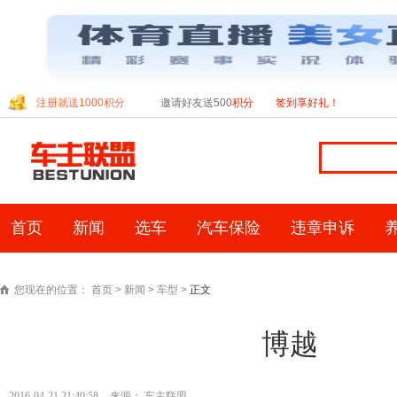
注册就送1000积分
邀请好友送500
积分
签到享好礼！
首页
新闻
选车
汽车保险
违章申诉
自驾游
自媒体
车险计算器
您现在的位置：
首页
>
新闻
>
车型
>
正文
博越
年检计算器
2016-04-21 21:40:58
来源：
车主联盟