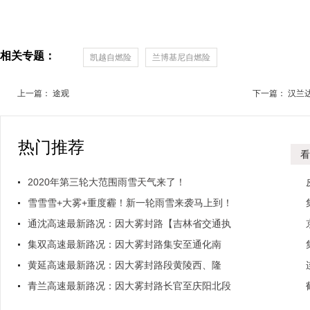
相关专题：
凯越自燃险
兰博基尼自燃险
上一篇：
途观
下一篇：
汉兰达
热门推荐
看
2020年第三轮大范围雨雪天气来了！
雪雪雪+大雾+重度霾！新一轮雨雪来袭马上到！
路
通沈高速最新路况：因大雾封路【吉林省交通执
安
法..
集双高速最新路况：因大雾封路集安至通化南
龙
站，..
黄延高速最新路况：因大雾封路段黄陵西、隆
安
坊、..
青兰高速最新路况：因大雾封路长官至庆阳北段
安
各..
伊