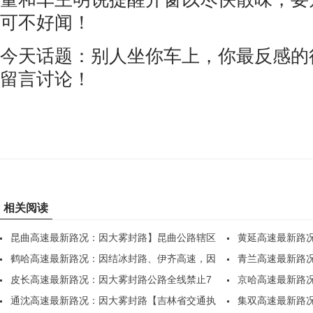
可不好闻！
今天话题：别人坐你车上，你最反感的
留言讨论！
相关阅读
昆曲高速最新路况：因大雾封路】昆曲公路辖区
黄延高速最新路
全..
鹤哈高速最新路况：因结冰封路、伊齐高速，因
坊、..
青兰高速最新路
部..
皮长高速最新路况：因大雾封路公路全线禁止7
各..
京哈高速最新路
座..
通沈高速最新路况：因大雾封路【吉林省交通执
散，..
集双高速最新路