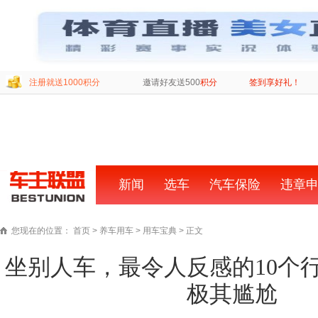
注册就送1000积分
邀请好友送500
积分
签到享好礼！
新闻
首
选车
汽车保险
违章
页
您现在的位置：
首页
>
养车用车
>
用车宝典
> 正文
坐别人车，最令人反感的10个
极其尴尬