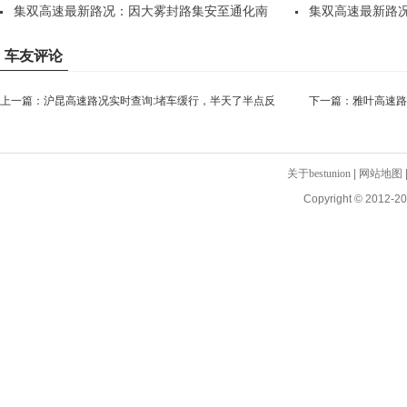
法..
集双高速最新路况：因大雾封路集安至通化南
站，..
集双高速最新路
站，..
站，..
车友评论
上一篇：
沪昆高速路况实时查询:堵车缓行，半天了半点反
下一篇：
雅叶高速路
应都没有 大家都熄火了
经解除交通管制了，还
关于bestunion
|
网站地图
Copyright © 2012