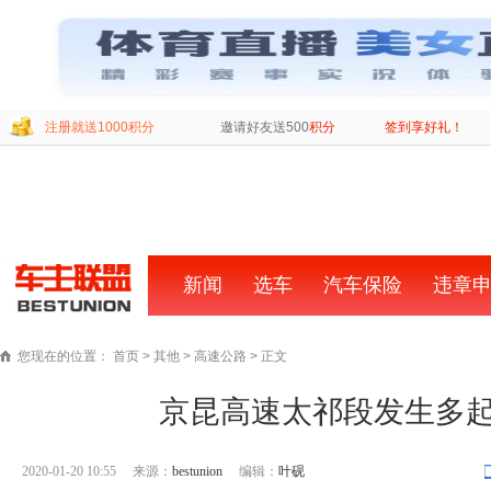
注册就送1000积分
邀请好友送500
积分
签到享好礼！
新闻
首
选车
汽车保险
违章
页
您现在的位置：
首页
>
其他
>
高速公路
> 正文
京昆高速太祁段发生多
2020-01-20 10:55
来源：
bestunion
编辑：
叶砚