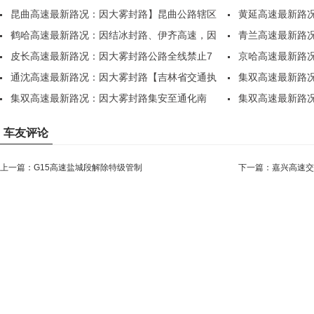
昆曲高速最新路况：因大雾封路】昆曲公路辖区
黄延高速最新路
全..
鹤哈高速最新路况：因结冰封路、伊齐高速，因
坊、..
青兰高速最新路
部..
皮长高速最新路况：因大雾封路公路全线禁止7
各..
京哈高速最新路
座..
通沈高速最新路况：因大雾封路【吉林省交通执
散，..
集双高速最新路
法..
集双高速最新路况：因大雾封路集安至通化南
站，..
集双高速最新路
站，..
站，..
车友评论
上一篇：
G15高速盐城段解除特级管制
下一篇：
嘉兴高速交