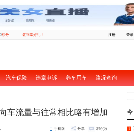
0
积分
签到享好礼！
注册
登录
汽车保险
违章申诉
养车用车
路况查询
向车流量与往常相比略有增加
今
砚
手机版
分享
评论(
0
)
1