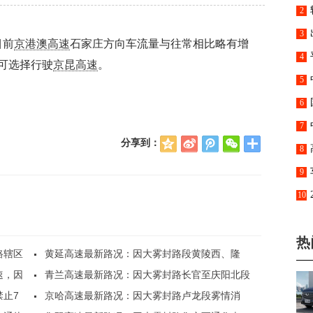
外小
2
次
3
目前
京港澳高速
石家庄方向车流量与往常相比略有增
4
可选择行驶
京昆高速
。
克3
5
6
7
分享到：
QQ
新
腾
微
8
空
浪
讯
信
间
微
微
里
9
博
博
倍
10
通
热
路辖区
黄延高速最新路况：因大雾封路段黄陵西、隆
速，因
坊、..
青兰高速最新路况：因大雾封路长官至庆阳北段
止7
各..
京哈高速最新路况：因大雾封路卢龙段雾情消