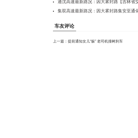
座..
通沈高速最新路况：因大雾封路【吉林省
法..
集双高速最新路况：因大雾封路集安至通
站，..
车友评论
上一篇：
提前通知女儿“躲” 老司机撞树刹车