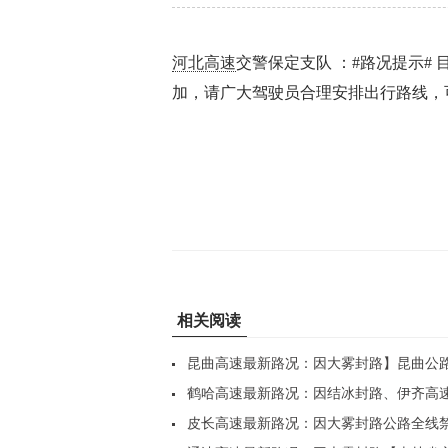
河北高速
交警保定支队 ：#路况提示# 
加，请广大驾驶员合理安排出行路线，
相关阅读
昆曲高速最新路况：因大雾封路】昆曲公
全..
鹤哈高速最新路况：因结冰封路、伊齐高
部..
皮长高速最新路况：因大雾封路公路全线禁