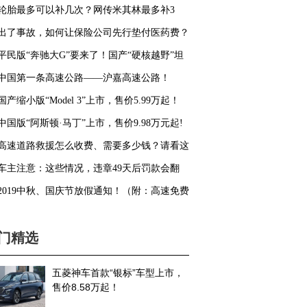
心..
轮胎最多可以补几次？网传米其林最多补3
，是真的吗？
出了事故，如何让保险公司先行垫付医药费？
平民版“奔驰大G”要来了！国产“硬核越野”坦
00上市！
中国第一条高速公路——沪嘉高速公路！
国产缩小版“Model 3”上市，售价5.99万起！
中国版“阿斯顿·马丁”上市，售价9.98万元起!
高速道路救援怎么收费、需要多少钱？请看这
！
车主注意：这些情况，违章49天后罚款会翻
！
2019中秋、国庆节放假通知！（附：高速免费
行政策）
门精选
五菱神车首款“银标”车型上市，
售价8.58万起！