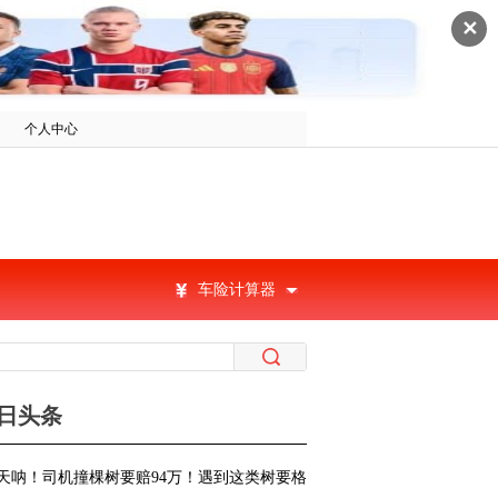
✕
个人中心
车险计算器
日头条
天呐！司机撞棵树要赔94万！遇到这类树要格