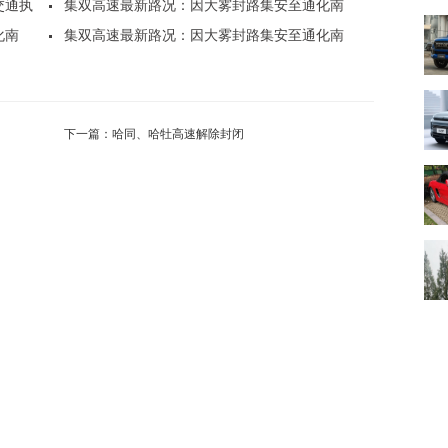
交通执
散，..
集双高速最新路况：因大雾封路集安至通化南
化南
站，..
集双高速最新路况：因大雾封路集安至通化南
站，..
下一篇：
哈同、哈牡高速解除封闭