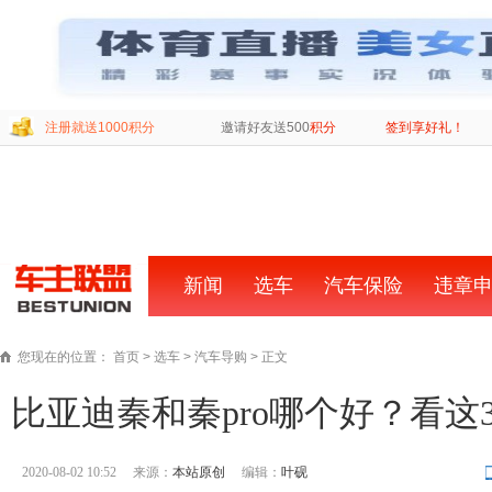
注册就送1000积分
邀请好友送500
积分
签到享好礼！
新闻
首
选车
汽车保险
违章
页
您现在的位置：
首页
>
选车
>
汽车导购
> 正文
比亚迪秦和秦pro哪个好？看这
2020-08-02 10:52
来源：
本站原创
编辑：
叶砚