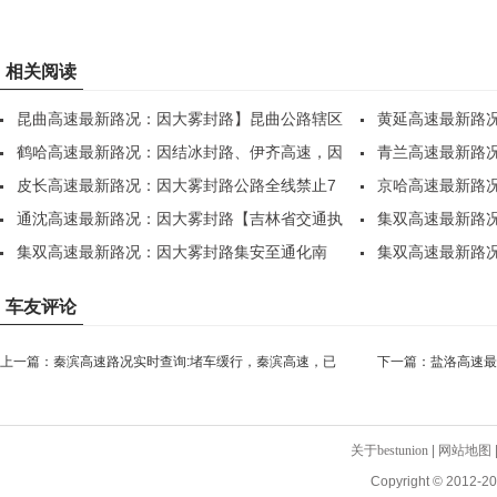
相关阅读
昆曲高速最新路况：因大雾封路】昆曲公路辖区
黄延高速最新路
全..
鹤哈高速最新路况：因结冰封路、伊齐高速，因
坊、..
青兰高速最新路
部..
皮长高速最新路况：因大雾封路公路全线禁止7
各..
京哈高速最新路
座..
通沈高速最新路况：因大雾封路【吉林省交通执
散，..
集双高速最新路
法..
集双高速最新路况：因大雾封路集安至通化南
站，..
集双高速最新路
站，..
站，..
车友评论
上一篇：
秦滨高速路况实时查询:堵车缓行，秦滨高速，已
下一篇：
盐洛高速最
经堵了一个半小时了
内..
关于bestunion
|
网站地图
Copyright © 2012