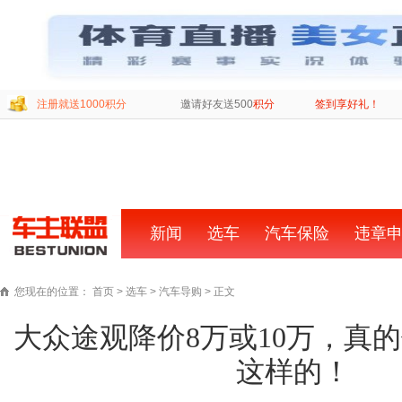
注册就送1000积分
邀请好友送500
积分
签到享好礼！
新闻
首
选车
汽车保险
违章
页
您现在的位置：
首页
>
选车
>
汽车导购
> 正文
大众途观降价8万或10万，真
这样的！