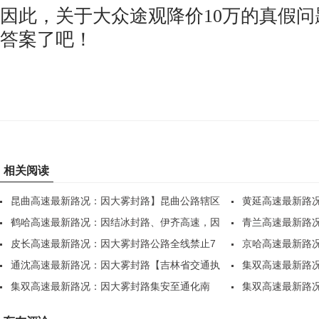
因此，关于大众途观降价10万的真假
答案了吧！
相关阅读
昆曲高速最新路况：因大雾封路】昆曲公路辖区
黄延高速最新路
全..
鹤哈高速最新路况：因结冰封路、伊齐高速，因
坊、..
青兰高速最新路
部..
皮长高速最新路况：因大雾封路公路全线禁止7
各..
京哈高速最新路
座..
通沈高速最新路况：因大雾封路【吉林省交通执
散，..
集双高速最新路
法..
集双高速最新路况：因大雾封路集安至通化南
站，..
集双高速最新路
站，..
站，..