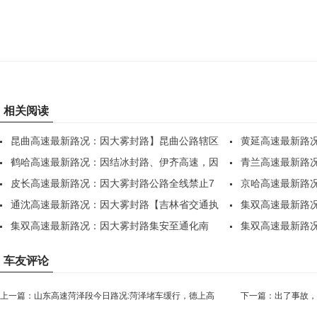
相关阅读
昆曲高速最新路况：因大雾封路】昆曲公路辖区
黄延高速最新路
全..
鹤哈高速最新路况：因结冰封路、伊齐高速，因
坊、..
青兰高速最新路
部..
皮长高速最新路况：因大雾封路公路全线禁止7
各..
京哈高速最新路
座..
通沈高速最新路况：因大雾封路【吉林省交通执
散，..
集双高速最新路
法..
集双高速最新路况：因大雾封路集安至通化南
站，..
集双高速最新路
站，..
站，..
车友评论
上一篇：
山东高速菏泽段今日路况:菏泽堵车缓行，德上高
下一篇：
出了事故，
速合肥方向，巨野段拥堵