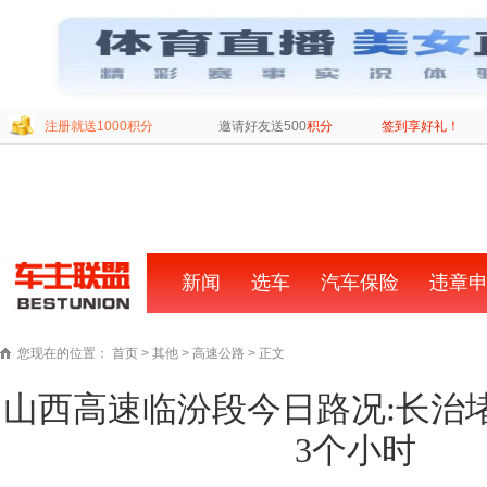
注册就送1000积分
邀请好友送500
积分
签到享好礼！
新闻
首
选车
汽车保险
违章
页
您现在的位置：
首页
>
其他
>
高速公路
> 正文
山西高速临汾段今日路况:长治
3个小时