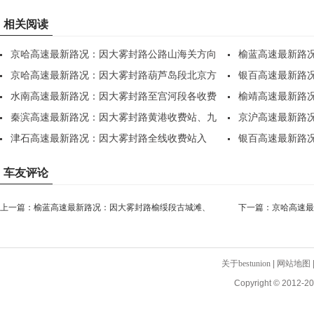
相关阅读
京哈高速最新路况：因大雾封路公路山海关方向
榆蓝高速最新路
K..
京哈高速最新路况：因大雾封路葫芦岛段北京方
牛..
银百高速最新路
向..
水南高速最新路况：因大雾封路至宫河段各收费
收..
榆靖高速最新路
站..
秦滨高速最新路况：因大雾封路黄港收费站、九
界..
京沪高速最新路
大..
津石高速最新路况：因大雾封路全线收费站入
限..
银百高速最新路
口，..
站..
车友评论
上一篇：
榆蓝高速最新路况：因大雾封路榆绥段古城滩、
下一篇：
京哈高速最
牛..
卫..
关于bestunion
|
网站地图
Copyright © 2012