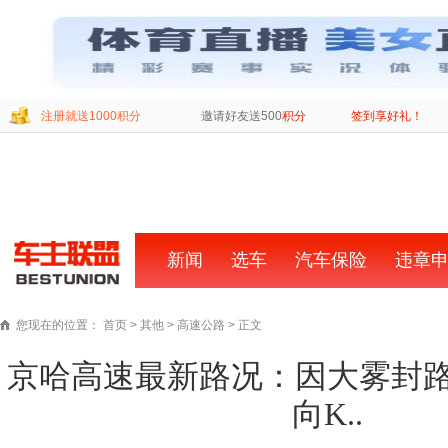
注册就送1000积分
邀请好友送500
积分
签到享好礼！
新闻
首
选车
汽车保险
违章
页
您现在的位置：
首页
>
其他
>
高速公路
> 正文
京哈高速最新路况：因大雾封
向K..