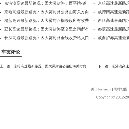
京港澳高速最新路况：因大雾封路：西平站-遂
京哈高速最新路
平站..
京哈高速最新路况：因大雾封路公路山海关方向
在..
成德南高速最新
K..
榆蓝高速最新路况：因大雾封路榆绥段所有收费
知：..
西延高速最新路
站..
延长高速最新路况：因大雾封路至交里之间所有
黄..
秦滨高速最新路
收..
长深高速最新路况：因大雾封路全线收费站入口
大..
成自泸赤高速最
封..
雾天气..
车友评论
上一篇：
京哈高速最新路况：因大雾封路公路山海关方向
下一篇：
京港澳高速
在..
站..
关于bestunion
|
网站地图
Copyright © 2012