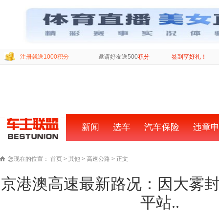
注册就送1000积分
邀请好友送500
积分
签到享好礼！
新闻
首
选车
汽车保险
违章
页
您现在的位置：
首页
>
其他
>
高速公路
> 正文
京港澳高速最新路况：因大雾封
平站..