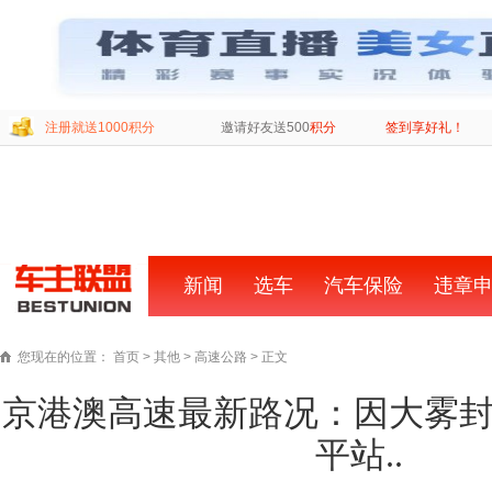
注册就送1000积分
邀请好友送500
积分
签到享好礼！
新闻
首
选车
汽车保险
违章
页
您现在的位置：
首页
>
其他
>
高速公路
> 正文
京港澳高速最新路况：因大雾封
平站..