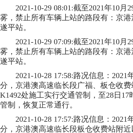
2021-10-29 08:01:截至2021年10月
雾，禁止所有车辆上站的路段有：京港
遂平站。
2021-10-29 07:09:截至2021年10月
雾，禁止所有车辆上站的路段有：京港
遂平站。
2021-10-28 17:58:路况信息：2021
分，京港澳高速临长段广福、板仓收费站
K1492处施工实行交通管制，至28日1
管制，恢复正常通行。 ​​​​
2021-10-28 17:57:路况信息：2021
分，京港澳高速临长段板仓收费站附近以