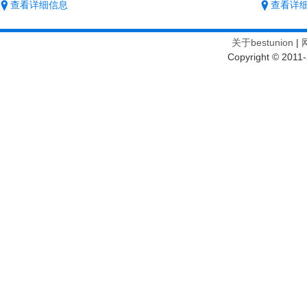
查看详细信息
查看详
关于bestunion
|
Copyright © 2011