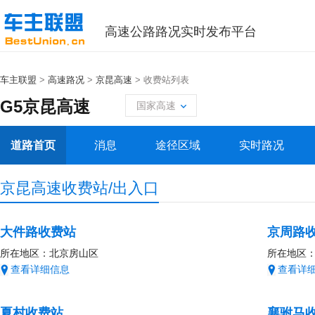
高速公路路况实时发布平台
车主联盟
>
高速路况
>
京昆高速
> 收费站列表
G5京昆高速
国家高速
道路首页
消息
途径区域
实时路况
京昆高速收费站/出入口
大件路收费站
京周路
所在地区：北京房山区
所在地区
查看详细信息
查看详
夏村收费站
襄驸马