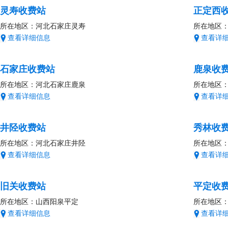
灵寿收费站
正定西
所在地区：河北石家庄灵寿
所在地区
查看详细信息
查看详
石家庄收费站
鹿泉收
所在地区：河北石家庄鹿泉
所在地区
查看详细信息
查看详
井陉收费站
秀林收
所在地区：河北石家庄井陉
所在地区
查看详细信息
查看详
旧关收费站
平定收
所在地区：山西阳泉平定
所在地区
查看详细信息
查看详