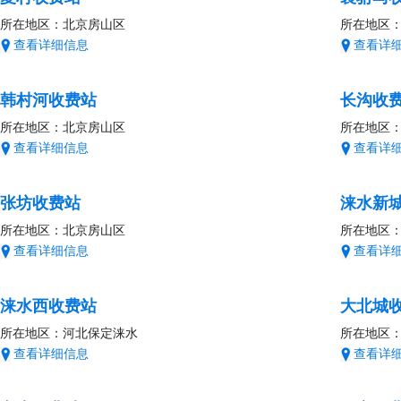
所在地区：北京房山区
所在地区
查看详细信息
查看详
韩村河收费站
长沟收
所在地区：北京房山区
所在地区
查看详细信息
查看详
张坊收费站
涞水新
所在地区：北京房山区
所在地区
查看详细信息
查看详
涞水西收费站
大北城
所在地区：河北保定涞水
所在地区
查看详细信息
查看详