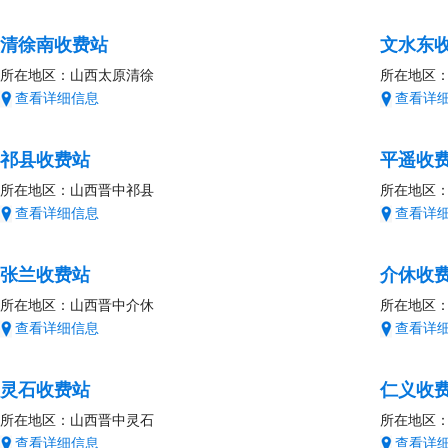
清徐南收费站
文水东
所在地区：山西太原清徐
所在地区
查看详细信息
查看详
祁县收费站
平遥收
所在地区：山西晋中祁县
所在地区
查看详细信息
查看详
张兰收费站
介休收
所在地区：山西晋中介休
所在地区
查看详细信息
查看详
灵石收费站
仁义收
所在地区：山西晋中灵石
所在地区
查看详细信息
查看详