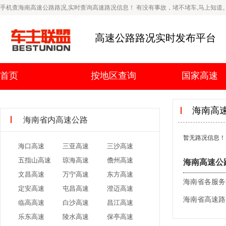
手机查海南高速公路路况,实时查询高速路况信息！ 有没有事故，堵不堵车,马上知道
高速公路路况实时发布平台
首页
按地区查询
国家高速
海南高
海南省内高速公路
暂无路况信息！
海口高速
三亚高速
三沙高速
五指山高速
琼海高速
儋州高速
海南高速公
文昌高速
万宁高速
东方高速
海南省各服务
定安高速
屯昌高速
澄迈高速
海南省高速路
临高高速
白沙高速
昌江高速
乐东高速
陵水高速
保亭高速