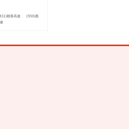
7611)都香高速
(S50)惠
高速