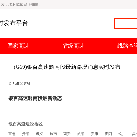
故，堵不堵车,马上知道。
时发布平台
国家高速
省级高速
线路查
(G69)银百高速黔南段最新路况消息实时发布
暂无路况信息！
银百高速黔南段最新动态
银百高速途径地区
百色
贵阳
遵义
黔南
西安
咸阳
安康
庆阳
银川
吴