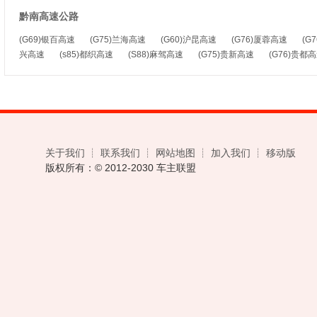
黔南高速公路
(G69)银百高速
(G75)兰海高速
(G60)沪昆高速
(G76)厦蓉高速
(G
兴高速
(s85)都织高速
(S88)麻驾高速
(G75)贵新高速
(G76)贵都
关于我们
┊
联系我们
┊
网站地图
┊
加入我们
┊
移动版
版权所有：© 2012-2030 车主联盟